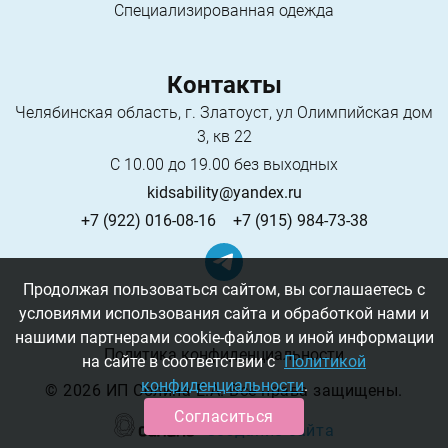
Специализированная одежда
Контакты
Челябинская область, г. Златоуст, ул Олимпийская дом
3, кв 22
С 10.00 до 19.00 без выходных
kidsability@yandex.ru
+7 (922) 016-08-16
+7 (915) 984-73-38
Продолжая пользоваться сайтом, вы соглашаетесь с
условиями использования сайта и обработкой нами и
нашими партнерами cookie-файлов и иной информации
Политика конфиденциальности
на сайте в соответствии с
Политикой
конфиденциальности
.
©
2026 ИП Солина Е.А. Все права защищены.
Согласиться
Создание сайта