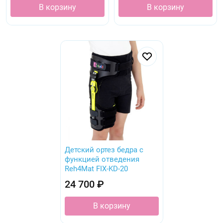
В корзину
В корзину
Хронические, в том числе ревматические, артрозы
и артриты;
Хроническая нестабильность сустава
(недостаточность функции связок);
Реабилитация после спортивных травм;
Профилактика контрактур, фиксация в положении
достигнутой коррекции;
несостоятельность капсульно-связачного
аппарата;
Детский ортез бедра с
функцией отведения
Reh4Mat FIX-KD-20
24 700 ₽
В корзину