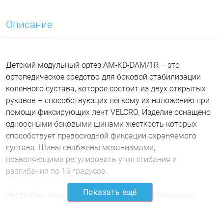
Описание
Детский модульный ортез AM-KD-DAM/1R – это
ортопедическое средство для боковой стабилизации
коленного сустава, которое состоит из двух открытых
рукавов – способствующих легкому их наложению при
помощи фиксирующих лент VELCRO. Изделие оснащено
одноосными боковыми шинами жесткость которых
способствует превосходной фиксации охраняемого
сустава. Шины снабжены механизмами,
позволяющими регулировать угол сгибания и
разгибания по 15 градусов.
Показать ещё
Настройка механизма осуществляется с помощью
имбусовых шурупов, что защищает изделие от
случайных изменений положения элементов. Шина